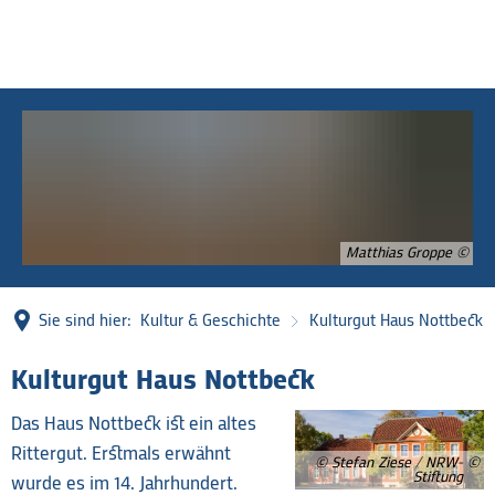
Matthias Groppe
Sie sind hier:
Kultur & Geschichte
Kulturgut Haus Nottbeck
Kulturgut
Kulturgut Haus Nottbeck
Haus
Das Haus Nottbeck ist ein altes
Nottbeck
Rittergut. Erstmals erwähnt
© Stefan Ziese / NRW-
Stiftung
wurde es im 14. Jahrhundert.